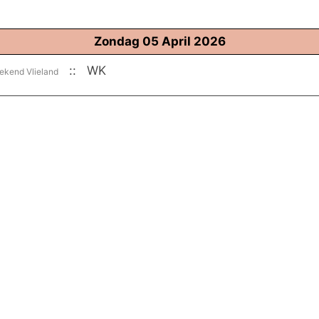
Zondag 05 April 2026
:: WK
kend Vlieland