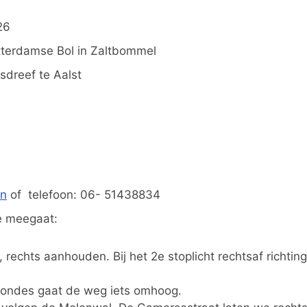
26
tterdamse Bol in Zaltbommel
sdreef te Aalst
en
of telefoon: 06- 51438834
e meegaat:
 rechts aanhouden. Bij het 2e stoplicht rechtsaf richtin
otondes gaat de weg iets omhoog.